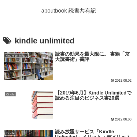
aboutbook 読書共有記
kindle unlimited
読書の効果を最大限に。 書籍「京
kindle unlimited
大読書術」書評
2019.08.02
【2019年6月】Kindle Unlimitedで
Kindle
読める注目のビジネス書20選
2019.06.06
読み放題サービス「Kindle
Kindle
Unlimited」メリット・デメリット