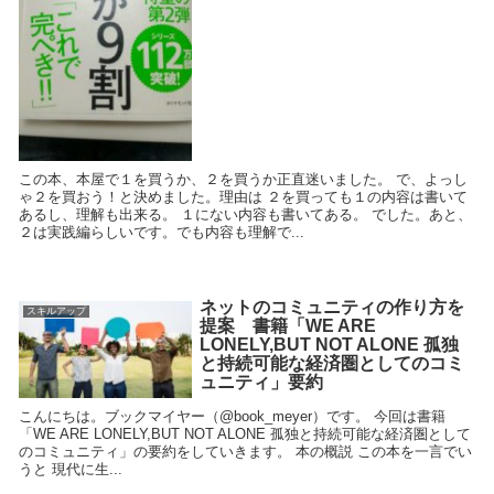
この本、本屋で１を買うか、２を買うか正直迷いました。 で、よっし
ゃ２を買おう！と決めました。理由は ２を買っても１の内容は書いて
あるし、理解も出来る。 １にない内容も書いてある。 でした。あと、
２は実践編らしいです。でも内容も理解で...
ネットのコミュニティの作り方を
スキルアップ
提案 書籍「WE ARE
LONELY,BUT NOT ALONE 孤独
と持続可能な経済圏としてのコミ
ュニティ」要約
こんにちは。ブックマイヤー（@book_meyer）です。 今回は書籍
「WE ARE LONELY,BUT NOT ALONE 孤独と持続可能な経済圏として
のコミュニティ」の要約をしていきます。 本の概説 この本を一言でい
うと 現代に生...