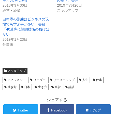
考え方がわかる
の基本」書評
2018年9月30日
2019年7月20日
経営・経済
スキルアップ
自衛隊の訓練はビジネスの現
場でも学ぶ事が多い 書籍
「40連隊に戦闘技術の負けは
ない」
2019年1月23日
仕事術
スキルアップ
マネジメント
リーダー
リーダーシップ
人生
仕事
働き方
日本
生き方
経営
論語
シェアする
Twitter
Facebook
はてブ