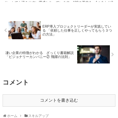
り、とても読みやすい構成となっています。100の基本を、1つあたり2
ページ〜4ページ程度で解説されており、全体を確認するには丁度良い
ボリュームです。逆に詳細を知りたい場合は別の書籍が必要になるで
しょう。
ERP導入プロジェクトリーダーが実践してい
る 「依頼した仕事を正しくやってもらう３つ
の方法」
凄い企業の特徴がわかる ざっくり書籍解説
「ビジョナリーカンパニー② 飛躍の法則」
コメント
コメントを書き込む
ホーム
スキルアップ