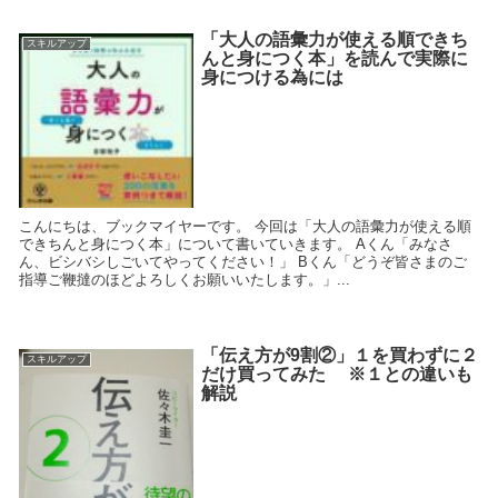
「大人の語彙力が使える順できち
スキルアップ
んと身につく本」を読んで実際に
身につける為には
こんにちは、ブックマイヤーです。 今回は「大人の語彙力が使える順
できちんと身につく本」について書いていきます。 Aくん「みなさ
ん、ビシバシしごいてやってください！」 Bくん「どうぞ皆さまのご
指導ご鞭撻のほどよろしくお願いいたします。」...
「伝え方が9割②」１を買わずに２
スキルアップ
だけ買ってみた ※１との違いも
解説