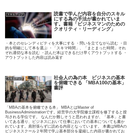
読書で学んだ内容を自分のスキル
スキルアップ
にする為の手法が書かれていま
す。書籍「ビジネスマンのための
クオリティ・リーディング」
・本とのセレンディピティを大事にする ・問いを立てながら読む ・目
的を明確にして本を選ぶ ・「スキマ時間」、「まとまった時間」それ
ぞれ適切な本を読む ・読んだ本はできるだけ早くアウトプットする ・
アウトプットした内容は読み返す
社会人の為の本 ビジネスの基本
スキルアップ
を俯瞰できる 「MBA100の基本」
書評
「MBAの基本を俯瞰できる本」 MBAとはMaster of
BusinessAdministrationです。経営学の大学院修士課程を修了すると授
与される学位です。 なんだか難しそうと思われますが、「基本」と書
いてある通り、ビジネスにおいて仕事においての基本についても書か
れています。肩肘張らずに読める内容となっています。 本書はMBAの
ビジネススクール２年間で学ぶ基本部分を凝縮した内容が書かれてお