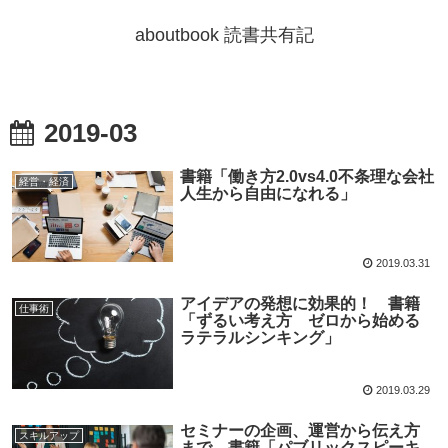
aboutbook 読書共有記
2019-03
書籍「働き方2.0vs4.0不条理な会社
経営・経済
人生から自由になれる」
2019.03.31
アイデアの発想に効果的！ 書籍
仕事術
「ずるい考え方 ゼロから始める
ラテラルシンキング」
2019.03.29
セミナーの企画、運営から伝え方
スキルアップ
まで 書籍「パブリックスピーキ