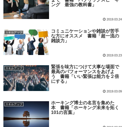
ング 最強の教科書」
2019.03.24
コミュニケーションや雑談が苦手
スキルアップ
な方にオススメ 書籍「超一流の
雑談力」
2019.03.23
緊張を味方につけて大事な場面で
スキルアップ
最高のパフォーマンスをあげよ
う 書籍「いい緊張は能力を２倍
にする」
2019.03.09
ホーキング博士の名言を集めた
スキルアップ
本 書籍「ホーキング未来を拓く
101の言葉」