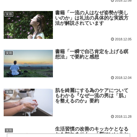
2018.12.08
書籍「一流の人はなぜ姿勢が美し
実用
いのか」は礼法の具体的な実践方
法が解説されています
2018.12.05
書籍「一瞬で自己肯定を上げる瞑
実用
想法」で要約と感想
2018.12.04
肌を綺麗にする為のケアについて
実用
もわかる『なぜ一流の男は「肌」
を整えるのか』要約
2018.11.28
生活習慣の改善のキッカケとなる
実用
かも知れません。「脳にいいこと