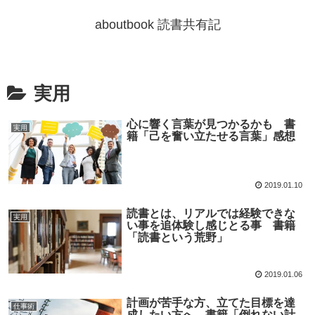
aboutbook 読書共有記
実用
心に響く言葉が見つかるかも 書
実用
籍「己を奮い立たせる言葉」感想
2019.01.10
読書とは、リアルでは経験できな
実用
い事を追体験し感じとる事 書籍
「読書という荒野」
2019.01.06
計画が苦手な方、立てた目標を達
仕事術
成したい方へ 書籍「倒れない計