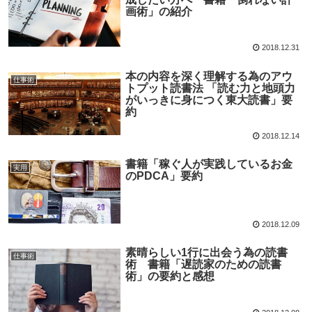
画術」の紹介
2018.12.31
本の内容を深く理解する為のアウ
仕事術
トプット読書法 「読む力と地頭力
がいっきに身につく東大読書」要
約
2018.12.14
書籍「稼ぐ人が実践しているお金
実用
のPDCA」要約
2018.12.09
素晴らしい1行に出会う為の読書
仕事術
術 書籍「遅読家のための読書
術」の要約と感想