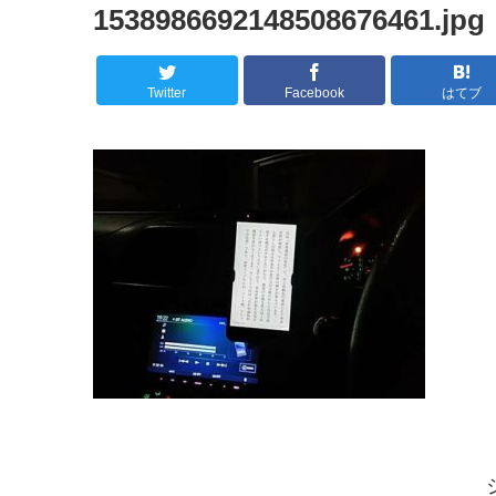
1538986692148508676461.jpg
Twitter
Facebook
はてブ