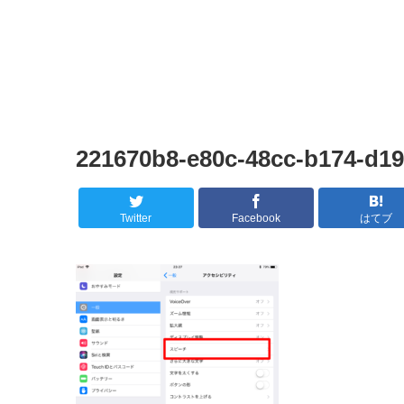
221670b8-e80c-48cc-b174-d1
Twitter
Facebook
はてブ