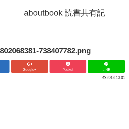
aboutbook 読書共有記
9802068381-738407782.png
Google+
Pocket
LINE
2018.10.01