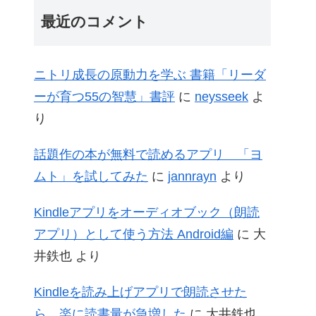
最近のコメント
ニトリ成長の原動力を学ぶ 書籍「リーダ
ーが育つ55の智慧」書評
に
neysseek
よ
り
話題作の本が無料で読めるアプリ 「ヨ
ムト」を試してみた
に
jannrayn
より
Kindleアプリをオーディオブック（朗読
アプリ）として使う方法 Android編
に
大
井鉄也
より
Kindleを読み上げアプリで朗読させた
ら、楽に読書量が急増した
に
大井鉄也