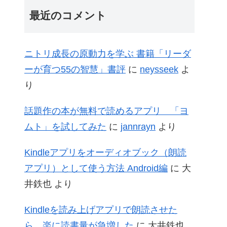
最近のコメント
ニトリ成長の原動力を学ぶ 書籍「リーダ
ーが育つ55の智慧」書評
に
neysseek
よ
り
話題作の本が無料で読めるアプリ 「ヨ
ムト」を試してみた
に
jannrayn
より
Kindleアプリをオーディオブック（朗読
アプリ）として使う方法 Android編
に
大
井鉄也
より
Kindleを読み上げアプリで朗読させた
ら、楽に読書量が急増した
に
大井鉄也