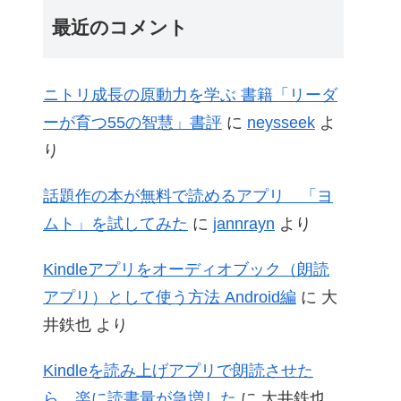
最近のコメント
ニトリ成長の原動力を学ぶ 書籍「リーダ
ーが育つ55の智慧」書評
に
neysseek
よ
り
話題作の本が無料で読めるアプリ 「ヨ
ムト」を試してみた
に
jannrayn
より
Kindleアプリをオーディオブック（朗読
アプリ）として使う方法 Android編
に
大
井鉄也
より
Kindleを読み上げアプリで朗読させた
ら、楽に読書量が急増した
に
大井鉄也