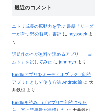
最近のコメント
ニトリ成長の原動力を学ぶ 書籍「リーダ
ーが育つ55の智慧」書評
に
neysseek
よ
り
話題作の本が無料で読めるアプリ 「ヨ
ムト」を試してみた
に
jannrayn
より
Kindleアプリをオーディオブック（朗読
アプリ）として使う方法 Android編
に
大
井鉄也
より
Kindleを読み上げアプリで朗読させた
ら、楽に読書量が急増した
に
大井鉄也