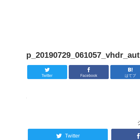
p_20190729_061057_vhdr_au
Twitter
Facebook
はてブ
Twitter