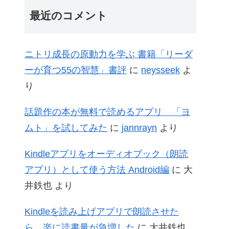
最近のコメント
ニトリ成長の原動力を学ぶ 書籍「リーダ
ーが育つ55の智慧」書評
に
neysseek
よ
り
話題作の本が無料で読めるアプリ 「ヨ
ムト」を試してみた
に
jannrayn
より
Kindleアプリをオーディオブック（朗読
アプリ）として使う方法 Android編
に
大
井鉄也
より
Kindleを読み上げアプリで朗読させた
ら、楽に読書量が急増した
に
大井鉄也