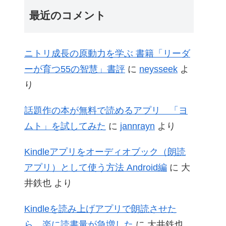
最近のコメント
ニトリ成長の原動力を学ぶ 書籍「リーダ
ーが育つ55の智慧」書評
に
neysseek
よ
り
話題作の本が無料で読めるアプリ 「ヨ
ムト」を試してみた
に
jannrayn
より
Kindleアプリをオーディオブック（朗読
アプリ）として使う方法 Android編
に
大
井鉄也
より
Kindleを読み上げアプリで朗読させた
ら、楽に読書量が急増した
に
大井鉄也