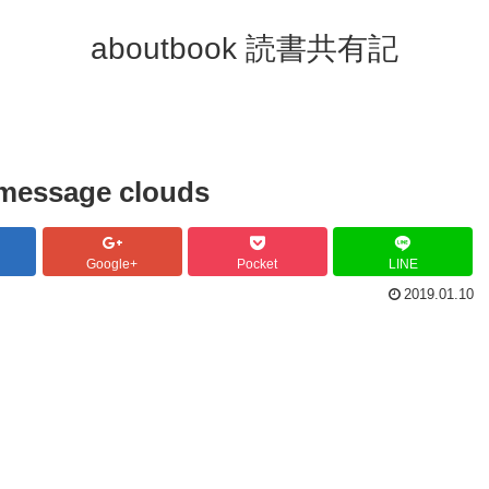
aboutbook 読書共有記
 message clouds
Google+
Pocket
LINE
2019.01.10