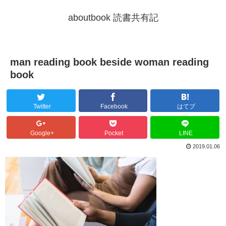
aboutbook 読書共有記
man reading book beside woman reading
book
Twitter
Facebook
はてブ
Google+
Pocket
LINE
2019.01.06