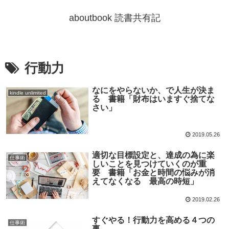
aboutbook 読書共有記
行動力
なにをやらないか、で人生が決ま
kindle unlimited
る 書籍「財布はいますぐ捨てな
さい」
2019.05.26
適切な目標設定と、達成の為に楽
仕事術
しいことを見つけていくのが重
要 書籍「お金と時間の悩みが消
えてなくなる 最高の時短」
2019.02.26
すぐやる！行動力を高める４つの
仕事術
事