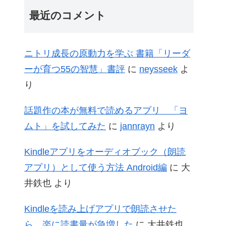
最近のコメント
ニトリ成長の原動力を学ぶ 書籍「リーダ
ーが育つ55の智慧」書評
に
neysseek
よ
り
話題作の本が無料で読めるアプリ 「ヨ
ムト」を試してみた
に
jannrayn
より
Kindleアプリをオーディオブック（朗読
アプリ）として使う方法 Android編
に
大
井鉄也
より
Kindleを読み上げアプリで朗読させた
ら、楽に読書量が急増した
に
大井鉄也