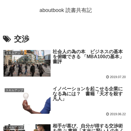
aboutbook 読書共有記
交渉
社会人の為の本 ビジネスの基本
スキルアップ
を俯瞰できる 「MBA100の基本」
書評
2019.07.20
イノベーションを起こせる企業に
スキルアップ
なる為には？ 書籍「天才を殺す
凡人」
2019.06.22
相手が喜び、自分が得する交渉術
スキルアップ
を学ぶ 書籍「本当に賢い人の丸く