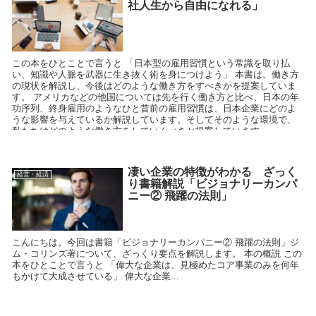
社人生から自由になれる」
この本をひとことで言うと 「日本型の雇用習慣という常識を取り払
い、知識や人脈を武器に生き抜く術を身につけよう」 本書は、働き方
の現状を解説し、今後はどのような働き方をすべきかを提案していま
す。 アメリカなどの他国については先を行く働き方と比べ、日本の年
功序列、終身雇用のようなひと昔前の雇用習慣は、日本企業にどのよ
うな影響を与えているか解説しています。そしてそのような環境で、
私たちはどのような働き方をしていくべきか提案しています。
凄い企業の特徴がわかる ざっく
経営・経済
り書籍解説「ビジョナリーカンパ
ニー② 飛躍の法則」
こんにちは。今回は書籍「ビジョナリーカンパニー② 飛躍の法則」ジ
ム・コリンズ著について、ざっくり要点を解説します。 本の概説 この
本をひとことで言うと 「偉大な企業は、見極めたコア事業のみを何年
もかけて大成させている」 偉大な企業...