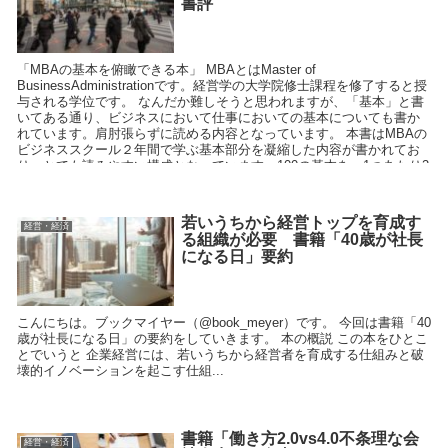
書評
「MBAの基本を俯瞰できる本」 MBAとはMaster of
BusinessAdministrationです。経営学の大学院修士課程を修了すると授
与される学位です。 なんだか難しそうと思われますが、「基本」と書
いてある通り、ビジネスにおいて仕事においての基本についても書か
れています。肩肘張らずに読める内容となっています。 本書はMBAの
ビジネススクール２年間で学ぶ基本部分を凝縮した内容が書かれてお
り、とても読みやすい構成となっています。100の基本を、1つあたり2
ページ〜4ページ程度で解説されており、全体を確認するには丁度良い
ボリュームです。逆に詳細を知りたい場合は別の書籍が必要になるで
しょう。
若いうちから経営トップを育成す
経営・経済
る組織が必要 書籍「40歳が社長
になる日」要約
こんにちは。ブックマイヤー（@book_meyer）です。 今回は書籍「40
歳が社長になる日」の要約をしていきます。 本の概説 この本をひとこ
とでいうと 企業経営には、若いうちから経営者を育成する仕組みと破
壊的イノベーションを起こす仕組...
書籍「働き方2.0vs4.0不条理な会
経営・経済