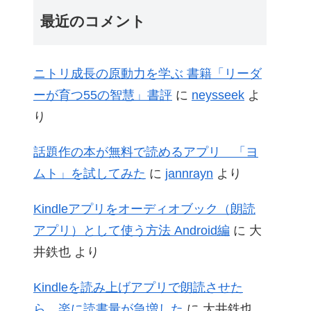
最近のコメント
ニトリ成長の原動力を学ぶ 書籍「リーダ
ーが育つ55の智慧」書評
に
neysseek
よ
り
話題作の本が無料で読めるアプリ 「ヨ
ムト」を試してみた
に
jannrayn
より
Kindleアプリをオーディオブック（朗読
アプリ）として使う方法 Android編
に
大
井鉄也
より
Kindleを読み上げアプリで朗読させた
ら、楽に読書量が急増した
に
大井鉄也