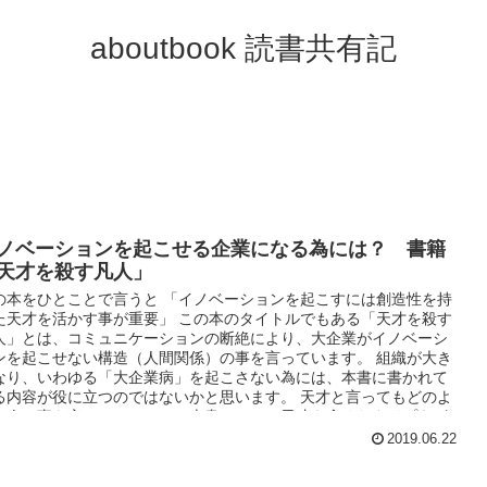
aboutbook 読書共有記
ノベーションを起こせる企業になる為には？ 書籍
天才を殺す凡人」
の本をひとことで言うと 「イノベーションを起こすには創造性を持
た天才を活かす事が重要」 この本のタイトルでもある「天才を殺す
人」とは、コミュニケーションの断絶により、大企業がイノベーシ
ンを起こせない構造（人間関係）の事を言っています。 組織が大き
なり、いわゆる「大企業病」を起こさない為には、本書に書かれて
る内容が役に立つのではないかと思います。 天才と言ってもどのよ
な人の事を言っているのか、本書における天才を含めたタイプをざ
くり紹介します。 天才・・・創造性のある人（新規事業といった新
2019.06.22
い事に挑戦するのが得意） 秀才・・・再現性（管理部門やマネージ
ーなど組織拡大や利益改善が得意） 凡人・・・共感性（営業、マー