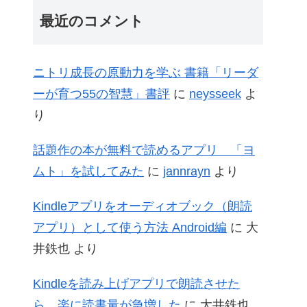
最近のコメント
ニトリ成長の原動力を学ぶ 書籍「リーダ
ーが育つ55の智慧」書評
に
neysseek
よ
り
話題作の本が無料で読めるアプリ 「ヨ
ムト」を試してみた
に
jannrayn
より
Kindleアプリをオーディオブック（朗読
アプリ）として使う方法 Android編
に
大
井鉄也
より
Kindleを読み上げアプリで朗読させた
ら、楽に読書量が急増した
に
大井鉄也