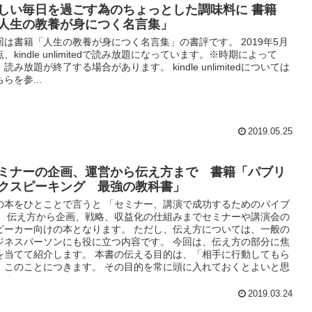
ティング、広報、人事など多くの人に製品を広げるのが得意） つま
しい毎日を過ごす為のちょっとした調味料に 書籍
、本書でいう天才とは、独創的な発想をする事ができ、イノベーシ
人生の教養が身につく名言集」
ンを起こす力がある人といいます。
回は書籍「人生の教養が身につく名言集」の書評です。 2019年5月
点、kindle unlimitedで読み放題になっています。※時期によって
読み放題が終了する場合があります。 kindle unlimitedについては
らを参...
2019.05.25
ミナーの企画、運営から伝え方まで 書籍「パブリ
クスピーキング 最強の教科書」
の本をひとことで言うと 「セミナー、講演で成功するためのバイブ
」 伝え方から企画、戦略、収益化の仕組みまでセミナーや講演会の
ピーカー向けの本となります。 ただし、伝え方については、一般の
ジネスパーソンにも役に立つ内容です。 今回は、伝え方の部分に焦
を当てて紹介します。 本書の伝える目的は、「相手に行動してもら
」このことにつきます。 その目的を常に頭に入れておくとよいと思
ます。
2019.03.24