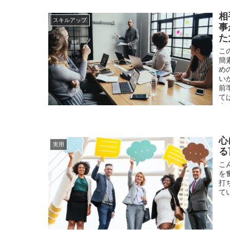
相
スキルアップ
事
た
こ
簡
め
い
前
て
由
い
心
実用
る
こ
を
打
て