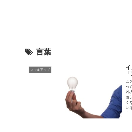
言葉
イ
スキルアップ
「
こ
っ
凡
ョ
く
い
う
っ
し
ャ