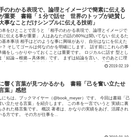
手のわかる表現で、論理とイメージで簡素に伝える
が重要 書籍「１分で話せ 世界のトップが絶賛し
大事なことだけシンプルに伝える技術」
の本をひとことで言うと 「相手のわかる表現で、論理とイメージで
素に伝える事が重要」 人はあなたの話の80%は聞いてない 伝えるた
の基本事項 相手はどのような事に興味があり、自分はなにを伝えた
か？ そしてゴールは何なのかを明確にします。 話す前にこれらの事
準備をしっかりやっておくことは重要です。 ロジカルに話す 型とし
は「結論→根拠→具体例」です。 まずは結論を言い、そのあとに理
を述べる。最後に具体例を話します。 まず結論を言い相手に伝えた
2019.02.19
事を理解してもらう。
に響く言葉が見つかるかも 書籍「己を奮い立たせ
言葉」感想
んにちは。ブックマイヤー（@book_meyer）です。 今回は書籍「己
奮い立たせる言葉」を紹介します。 この本を一言でいうと 実績に裏
ちされた格言集です。 概説 著者は、かなりの実績をあげ、活躍され
いる方です。 その方が仕事を...