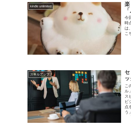
ケ
楽
kindle unlimited
り
「
ョ
今
時
は、
こち
セ
スキルアップ
ッ
こ
ル
ス
ビ
点
う
い